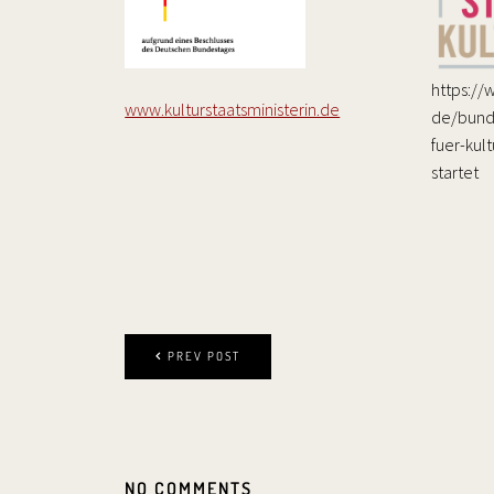
https:/
www.kulturstaatsministerin.de
de/bunde
fuer-kul
startet
PREV POST
NO COMMENTS