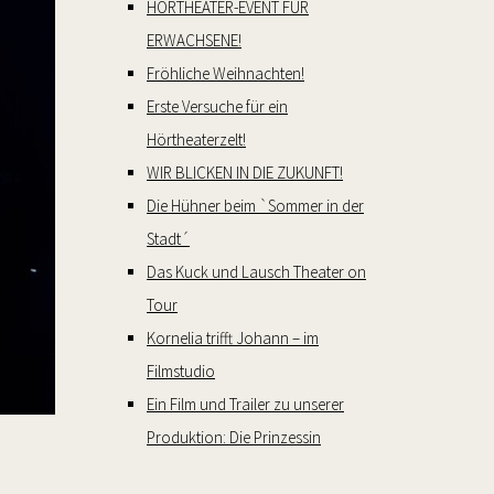
HÖRTHEATER-EVENT FÜR
ERWACHSENE!
Fröhliche Weihnachten!
Erste Versuche für ein
Hörtheaterzelt!
WIR BLICKEN IN DIE ZUKUNFT!
Die Hühner beim `Sommer in der
Stadt´
Das Kuck und Lausch Theater on
Tour
Kornelia trifft Johann – im
Filmstudio
Ein Film und Trailer zu unserer
Produktion: Die Prinzessin