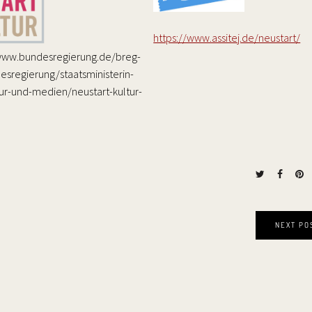
https://www.assitej.de/neustart/
/www.bundesregierung.de/breg-
sregierung/staatsministerin-
tur-und-medien/neustart-kultur-
NEXT PO