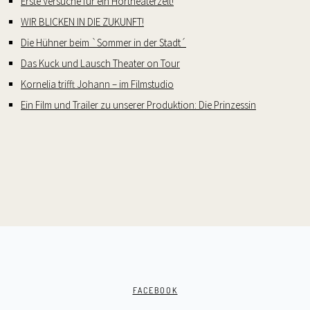
Erste Versuche für ein Hörtheaterzelt!
WIR BLICKEN IN DIE ZUKUNFT!
Die Hühner beim `Sommer in der Stadt´
Das Kuck und Lausch Theater on Tour
Kornelia trifft Johann – im Filmstudio
Ein Film und Trailer zu unserer Produktion: Die Prinzessin
FACEBOOK